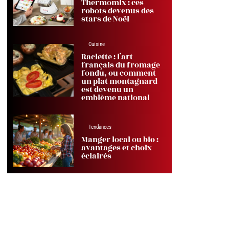
Thermomix : ces
robots devenus des
stars de Noël
Cuisine
Raclette : l’art
français du fromage
fondu, ou comment
un plat montagnard
est devenu un
emblème national
Tendances
Manger local ou bio :
avantages et choix
éclairés