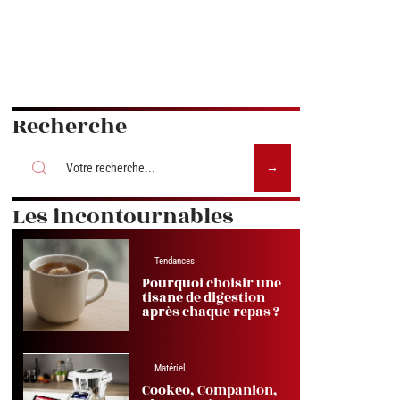
Recherche
Les incontournables
Tendances
Pourquoi choisir une
tisane de digestion
après chaque repas ?
Matériel
Cookeo, Companion,