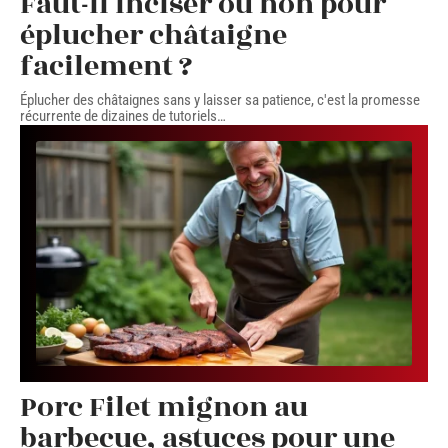
Faut-il inciser ou non pour
éplucher châtaigne
facilement ?
Éplucher des châtaignes sans y laisser sa patience, c'est la promesse
récurrente de dizaines de tutoriels
…
Porc Filet mignon au
barbecue, astuces pour une