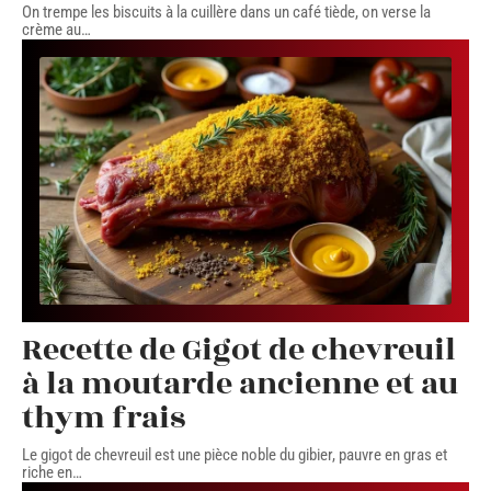
On trempe les biscuits à la cuillère dans un café tiède, on verse la
crème au
…
Recette de Gigot de chevreuil
à la moutarde ancienne et au
thym frais
Le gigot de chevreuil est une pièce noble du gibier, pauvre en gras et
riche en
…