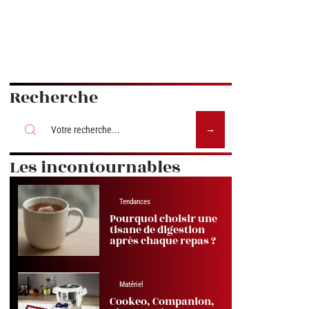
Recherche
Les incontournables
Tendances
Pourquoi choisir une
tisane de digestion
après chaque repas ?
Matériel
Cookeo, Companion,