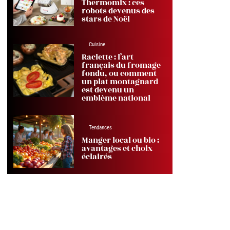
Thermomix : ces
robots devenus des
stars de Noël
Cuisine
Raclette : l’art
français du fromage
fondu, ou comment
un plat montagnard
est devenu un
emblème national
Tendances
Manger local ou bio :
avantages et choix
éclairés