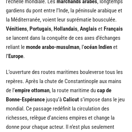
l’échelle mondiale. Les
marchands arabes
, longtemps
gardiens du pont entre l’Inde, la péninsule arabique et
la Méditerranée, voient leur suprématie bousculée.
Vénitiens
,
Portugais
,
Hollandais
,
Anglais
et
Français
se lancent dans la conquête de ces axes d’échanges
reliant le
monde arabo-musulman
, l’
océan Indien
et
l’
Europe
.
L’ouverture des routes maritimes bouleverse tous les
repères. Après la chute de Constantinople aux mains
de l’
empire ottoman
, la route maritime du
cap de
Bonne-Espérance
jusqu’à
Calicut
s’impose dans le jeu
mondial. Ce passage redéfinit la circulation des
richesses, relègue d’anciens empires et change la
donne pour chaque acteur. Il n’est plus seulement