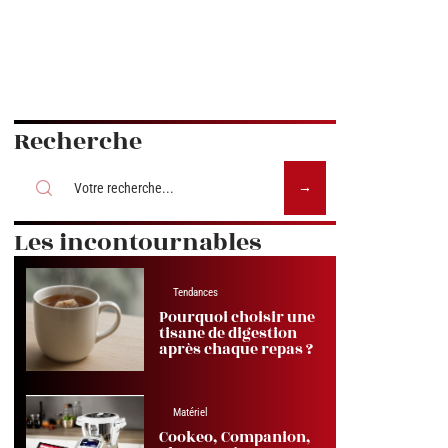
Recherche
Les incontournables
Tendances
Pourquoi choisir une
tisane de digestion
après chaque repas ?
Matériel
Cookeo, Companion,