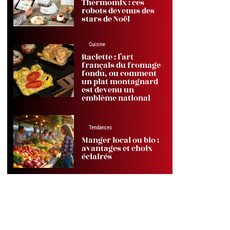
Thermomix : ces
robots devenus des
stars de Noël
Cuisine
Raclette : l’art
français du fromage
fondu, ou comment
un plat montagnard
est devenu un
emblème national
Tendances
Manger local ou bio :
avantages et choix
éclairés