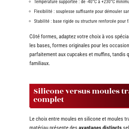
Température supportée : de -40°C à +230°C minim
Flexibilité : souplesse suffisante pour démouler s
Stabilité : base rigide ou structure renforcée pour fa
Côté formes, adaptez votre choix à vos spécial
les bases, formes originales pour les occasio
parfaitement aux cupcakes et muffins, tandis 
familiaux.
Silicone versus moules tr
complet
Le choix entre moules en silicone et moules tr
matériau présente des
avantages distincts
sel