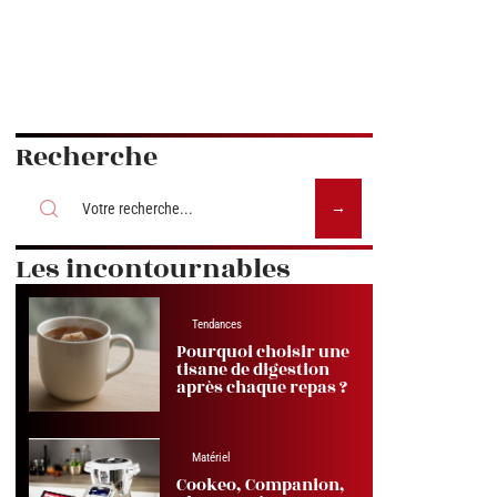
Recherche
Les incontournables
Tendances
Pourquoi choisir une
tisane de digestion
après chaque repas ?
Matériel
Cookeo, Companion,