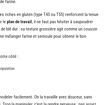
de farine.
es riches en gluten (type T45 ou T55) renforcent la tenue
ur le
plan de travail
, il ne faut pas hésiter à saupoudrer
de blé dur : sa texture grossière agit comme un coussin
ême mélanger farine et semoule pour obtenir le bon
otre côté :
anipulation
modeler facilement. On la travaille avec douceur, sans
n. Trop la manipuler, c’est la rendre nerveuse ; pas assez,