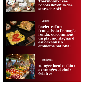
Thermomix : ces
robots devenus des
stars de Noël
Cuisine
Raclette : l’art
français du fromage
fondu, ou comment
un plat montagnard
est devenu un
emblème national
Tendances
Manger local ou bio :
avantages et choix
éclairés