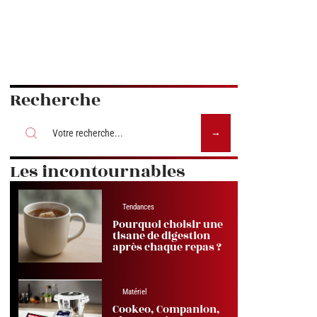
Recherche
Les incontournables
Tendances
Pourquoi choisir une
tisane de digestion
après chaque repas ?
Matériel
Cookeo, Companion,