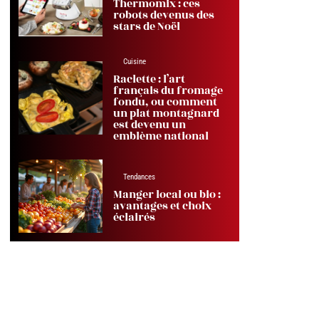
Thermomix : ces
robots devenus des
stars de Noël
Cuisine
Raclette : l’art
français du fromage
fondu, ou comment
un plat montagnard
est devenu un
emblème national
Tendances
Manger local ou bio :
avantages et choix
éclairés