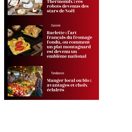
Thermomix : ces
robots devenus des
stars de Noël
Cuisine
Raclette : l’art
français du fromage
fondu, ou comment
un plat montagnard
est devenu un
emblème national
Tendances
Manger local ou bio :
avantages et choix
éclairés