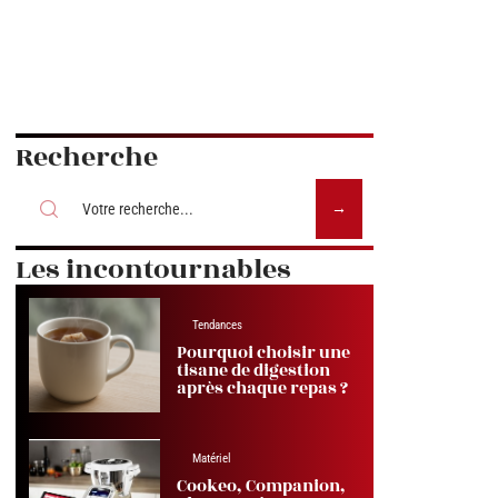
Recherche
Les incontournables
Tendances
Pourquoi choisir une
tisane de digestion
après chaque repas ?
Matériel
Cookeo, Companion,