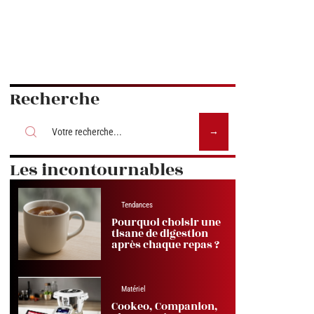
Recherche
Les incontournables
Tendances
Pourquoi choisir une
tisane de digestion
après chaque repas ?
Matériel
Cookeo, Companion,