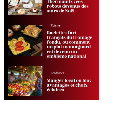
Thermomix : ces
robots devenus des
stars de Noël
Cuisine
Raclette : l’art
français du fromage
fondu, ou comment
un plat montagnard
est devenu un
emblème national
Tendances
Manger local ou bio :
avantages et choix
éclairés