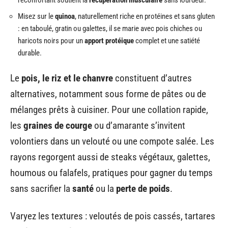
réconfortant soutient la
récupération musculaire
sans lourdeur.
Misez sur le
quinoa
, naturellement riche en protéines et sans gluten
: en taboulé, gratin ou galettes, il se marie avec pois chiches ou
haricots noirs pour un
apport protéique
complet et une satiété
durable.
Le
pois, le riz et le chanvre
constituent d’autres
alternatives, notamment sous forme de pâtes ou de
mélanges prêts à cuisiner. Pour une collation rapide,
les
graines de courge
ou d’amarante s’invitent
volontiers dans un velouté ou une compote salée. Les
rayons regorgent aussi de steaks végétaux, galettes,
houmous ou falafels, pratiques pour gagner du temps
sans sacrifier la
santé
ou la
perte de poids
.
Varyez les textures : veloutés de pois cassés, tartares