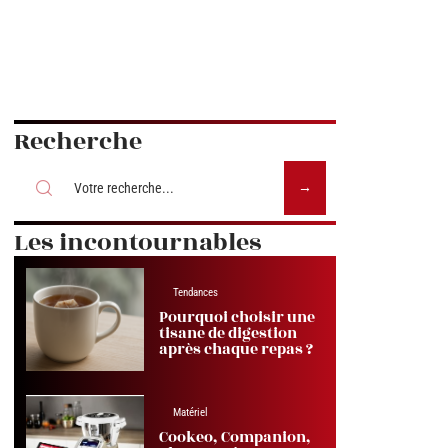
Recherche
Les incontournables
Tendances
Pourquoi choisir une
tisane de digestion
après chaque repas ?
Matériel
Cookeo, Companion,