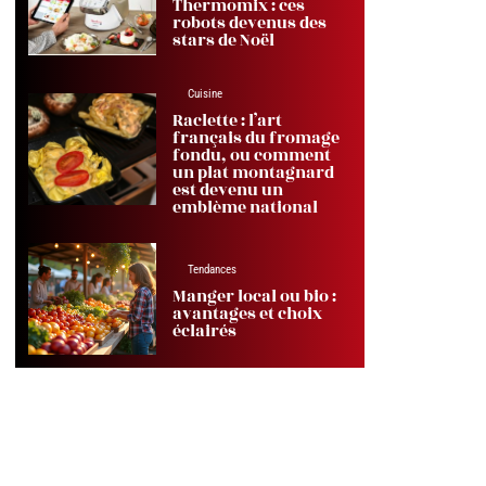
Thermomix : ces
robots devenus des
stars de Noël
Cuisine
Raclette : l’art
français du fromage
fondu, ou comment
un plat montagnard
est devenu un
emblème national
Tendances
Manger local ou bio :
avantages et choix
éclairés