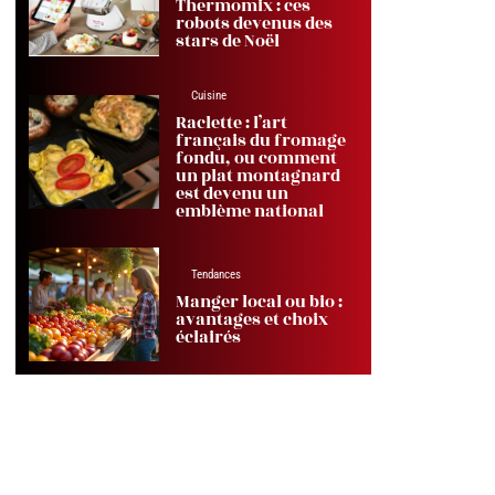
Thermomix : ces
robots devenus des
stars de Noël
Cuisine
Raclette : l’art
français du fromage
fondu, ou comment
un plat montagnard
est devenu un
emblème national
Tendances
Manger local ou bio :
avantages et choix
éclairés