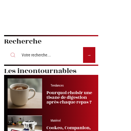
Recherche
Les incontournables
Tendances
Pourquoi choisir une
tisane de digestion
après chaque repas ?
Matériel
Cookeo, Companion,