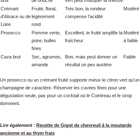
brut
de brioche
vert peut masquer la finesse
Crémant
Fruité, floral,
Très bon, la rondeur
Modéré
d’Alsace ou de
légèrement
compense l’acidité
Loire
rond
Prosecco
Pomme verte,
Excellent, le fruité amplifie la
Modéré
poire, bulles
fraîcheur
à faible
fines
Cava brut
Sec, agrumes,
Bon, mais peut donner un
Faible
amande
résultat un peu austère
Un prosecco ou un crémant fruité supporte mieux le citron vert qu’un
champagne de caractère. Réserver les cuvées fines pour une
dégustation seule, pas pour un cocktail où le Cointreau et le sirop
dominent.
Lire également :
Recette de Gigot de chevreuil à la moutarde
ancienne et au thym frais