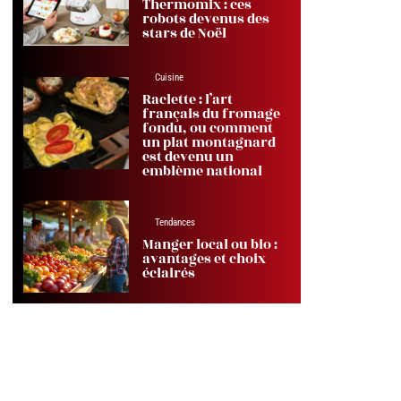
Thermomix : ces
robots devenus des
stars de Noël
Cuisine
Raclette : l’art
français du fromage
fondu, ou comment
un plat montagnard
est devenu un
emblème national
Tendances
Manger local ou bio :
avantages et choix
éclairés