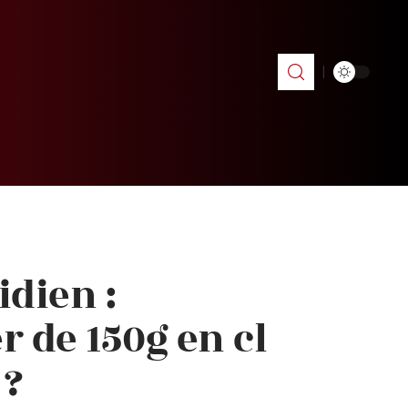
idien :
 de 150g en cl
 ?