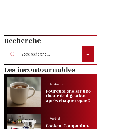
Recherche
Les incontournables
Tendances
Pourquoi choisir une
tisane de digestion
après chaque repas ?
Matériel
Cookeo, Companion,