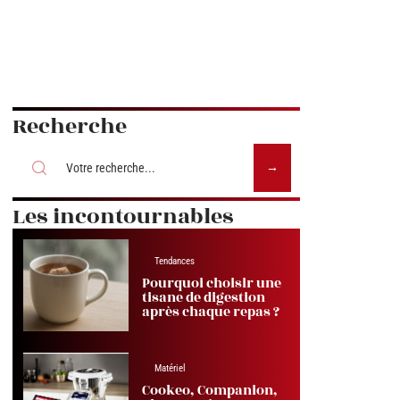
Recherche
Les incontournables
Tendances
Pourquoi choisir une
tisane de digestion
après chaque repas ?
Matériel
Cookeo, Companion,