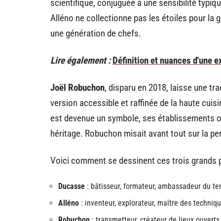
scientifique, conjuguée à une sensibilité typiqu
Alléno ne collectionne pas les étoiles pour la glo
une génération de chefs.
Lire également :
Définition et nuances d'une e
Joël Robuchon
, disparu en 2018, laisse une tra
version accessible et raffinée de la haute cui
est devenue un symbole, ses établissements on
héritage. Robuchon misait avant tout sur la per
Voici comment se dessinent ces trois grands pr
Ducasse
: bâtisseur, formateur, ambassadeur du terr
Alléno
: inventeur, explorateur, maître des techni
Robuchon
: transmetteur, créateur de lieux ouverts