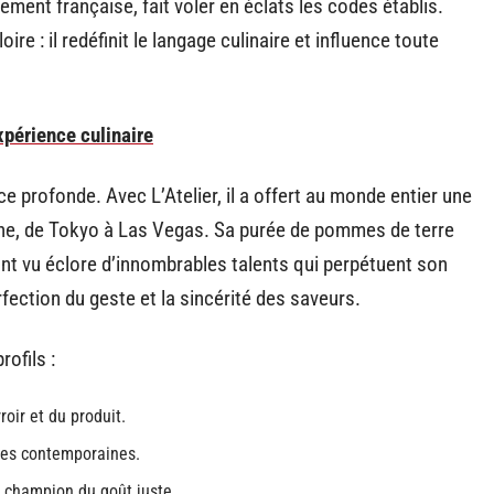
ement française, fait voler en éclats les codes établis.
ire : il redéfinit le langage culinaire et influence toute
xpérience culinaire
ce profonde. Avec L’Atelier, il a offert au monde entier une
sine, de Tokyo à Las Vegas. Sa purée de pommes de terre
t vu éclore d’innombrables talents qui perpétuent son
fection du geste et la sincérité des saveurs.
ofils :
oir et du produit.
ques contemporaines.
, champion du goût juste.