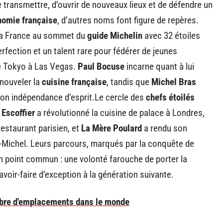
e transmettre, d’ouvrir de nouveaux lieux et de défendre un
nomie française
, d’autres noms font figure de repères.
é la France au sommet du
guide Michelin
avec 32 étoiles
fection et un talent rare pour fédérer de jeunes
de Tokyo à Las Vegas.
Paul Bocuse
incarne quant à lui
enouveler la
cuisine française
, tandis que
Michel Bras
 son indépendance d’esprit.Le cercle des
chefs étoilés
Escoffier
a révolutionné la cuisine de palace à Londres,
estaurant parisien, et
La Mère Poulard
a rendu son
Michel. Leurs parcours, marqués par la conquête de
un point commun : une volonté farouche de porter la
voir-faire d’exception à la génération suivante.
bre d'emplacements dans le monde