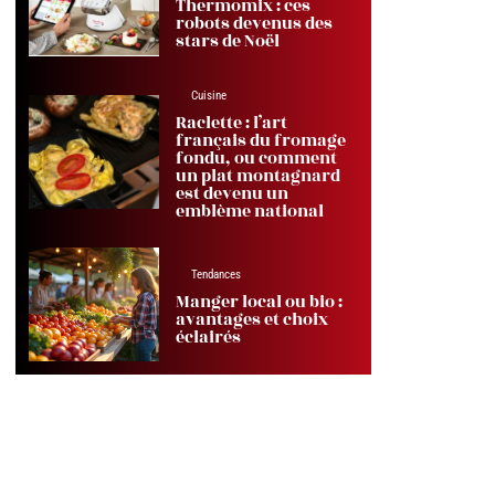
Thermomix : ces
robots devenus des
stars de Noël
Cuisine
Raclette : l’art
français du fromage
fondu, ou comment
un plat montagnard
est devenu un
emblème national
Tendances
Manger local ou bio :
avantages et choix
éclairés